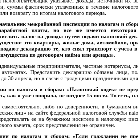
 налогоплательщик указывает доходы, источники их в
и, суммы фактически уплаченных в течение налогового
или возврату по итогам налогового периода.
начальник межрайонной инспекции по налогам и сбора
заработной платы, но все же имеется некоторая
числить налог на доходы путем подачи налоговой де
мущество: это квартиры, жилые дома, автомобили, пр
подают декларацию те, кто снял транспорт с учета в 
 имущества по договорам найма или аренды».
ивидуальные предприниматели, частные нотариусы, лиц
 автоматах. Представить декларацию обязаны лица, п
 до 30 апреля, но в связи с грядущими праздничными дня
и по налогам и сборам: «Налоговый кодекс не пред
ть, как я уже говорила, не позднее 15 июля. То есть,
самостоятельно, либо по доверенности, в бумажном в
еских лиц» на сайте федеральной налоговой службы
nal
редставлять ее на бумажном носителе в налоговую инс
вого вычета, срок представления не ограничен.
ии по налогам и сборам: «Если гражданин не пре