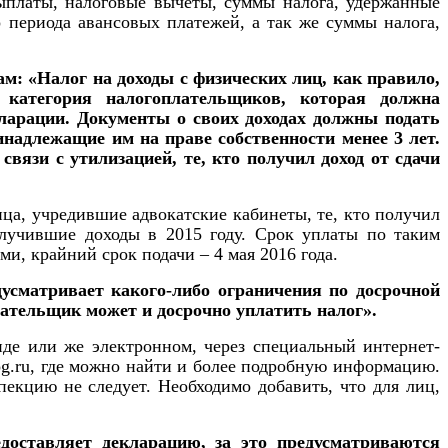
ыплаты, налоговые вычеты, суммы налога, удержанные
 периода авансовых платежей, а так же суммы налога,
м: «Налог на доходы с физических лиц, как правило,
 категория налогоплательщиков, которая должна
кларации. Документы о своих доходах должны подать
инадлежащие им на праве собственности менее 3 лет.
связи с утилизацией, те, кто получил доход от сдачи
а, учредившие адвокатские кабинеты, те, кто получил
олучившие доходы в 2015 году. Срок уплаты по таким
ми, крайний срок подачи – 4 мая 2016 года.
усматривает какого-либо ограничения по досрочной
 плательщик может и досрочно уплатить налог».
иде или же электронном, через специальный интернет-
og
.
ru
, где можно найти и более подробную информацию.
пекцию не следует. Необходимо добавить, что для лиц,
доставляет декларацию, за это предусматриваются